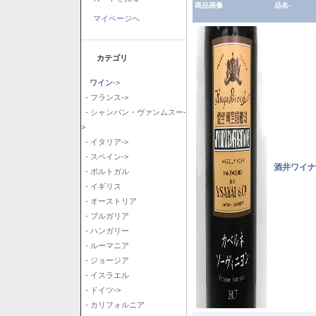
商品画像
品名-
マイページへ
カテゴリ
ワイン
->
- フランス->
- シャンパン・ヴァンムスー-
>
- イタリア->
- スペイン->
酒井ワイナ
- ポルトガル
- イギリス
- オーストリア
- ブルガリア
- ハンガリー
- ルーマニア
- ジョージア
- イスラエル
- ドイツ->
- カリフォルニア