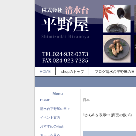
HOME
shopのトップ
ブログ清水台平野屋の日
Menu
HOME
日本
清水台平野屋の日々
1
から
8
を表示中 (商品の数:
8
)
イベント案内
おすすめの商品
カートを見る