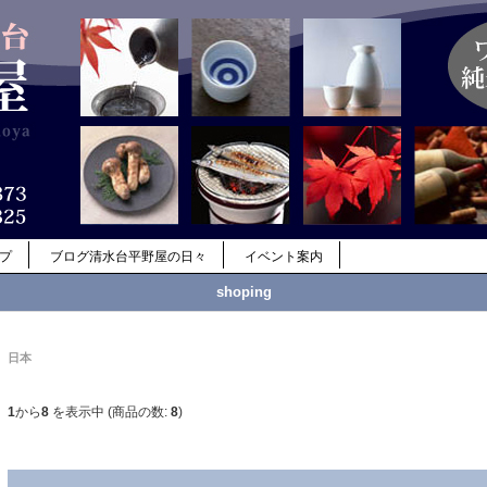
ップ
ブログ清水台平野屋の日々
イベント案内
shoping
日本
1
から
8
を表示中 (商品の数:
8
)