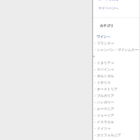
マイページへ
カテゴリ
ワイン
->
- フランス->
- シャンパン・ヴァンムスー-
>
- イタリア->
- スペイン->
- ポルトガル
- イギリス
- オーストリア
- ブルガリア
- ハンガリー
- ルーマニア
- ジョージア
- イスラエル
- ドイツ->
- カリフォルニア