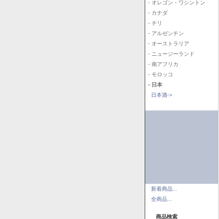
- オレゴン・ワシントン
- カナダ
- チリ
- アルゼンチン
- オーストラリア
- ニュージーランド
- 南アフリカ
- モロッコ
- 日本
日本酒->
新着商品...
全商品...
商品検索