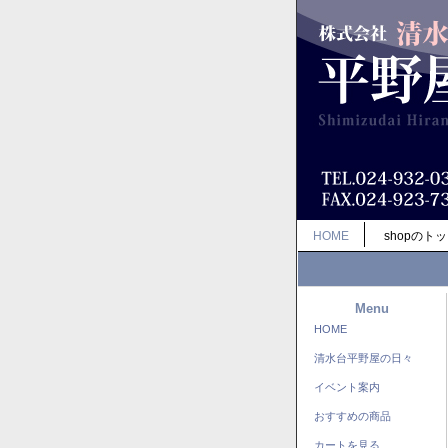
HOME
shopのト
Menu
HOME
清水台平野屋の日々
イベント案内
おすすめの商品
カートを見る