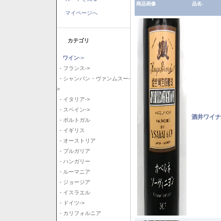
商品画像
品名-
マイページへ
カテゴリ
ワイン
->
- フランス->
- シャンパン・ヴァンムスー-
>
- イタリア->
- スペイン->
酒井ワイナ
- ポルトガル
- イギリス
- オーストリア
- ブルガリア
- ハンガリー
- ルーマニア
- ジョージア
- イスラエル
- ドイツ->
- カリフォルニア