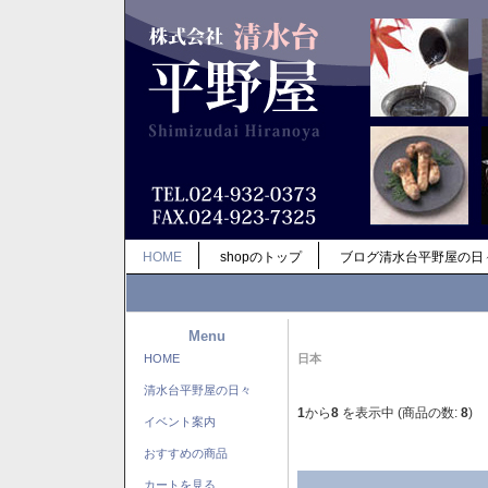
HOME
shopのトップ
ブログ清水台平野屋の日
Menu
HOME
日本
清水台平野屋の日々
1
から
8
を表示中 (商品の数:
8
)
イベント案内
おすすめの商品
カートを見る