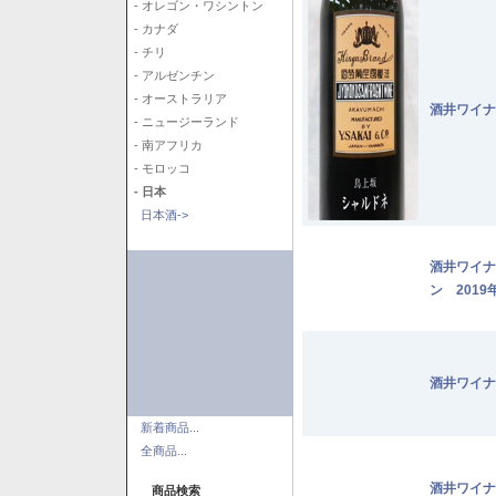
- オレゴン・ワシントン
- カナダ
- チリ
- アルゼンチン
- オーストラリア
酒井ワイナ
- ニュージーランド
- 南アフリカ
- モロッコ
- 日本
日本酒->
酒井ワイナ
ン 2019
酒井ワイナ
新着商品...
全商品...
酒井ワイナ
商品検索