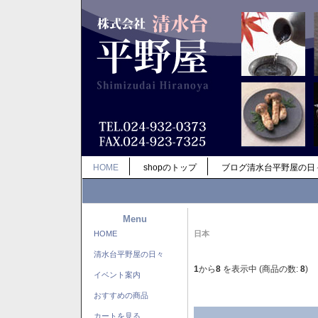
HOME
shopのトップ
ブログ清水台平野屋の日
Menu
HOME
日本
清水台平野屋の日々
1
から
8
を表示中 (商品の数:
8
)
イベント案内
おすすめの商品
カートを見る