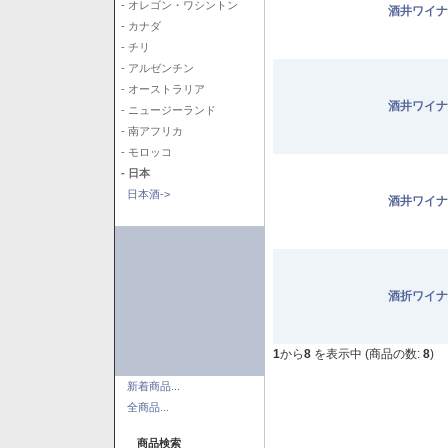
- オレゴン・ワシントン
酒井ワイナ
- カナダ
- チリ
- アルゼンチン
- オーストラリア
酒井ワイナ
- ニュージーランド
- 南アフリカ
- モロッコ
- 日本
日本酒->
酒井ワイナ
酒折ワイナ
1
から
8
を表示中 (商品の数:
8
)
新着商品...
全商品...
商品検索