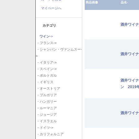
商品画像
品名-
マイページへ
酒井ワイナ
カテゴリ
ワイン
->
- フランス->
- シャンパン・ヴァンムスー-
酒井ワイナ
>
- イタリア->
- スペイン->
- ポルトガル
酒井ワイナ
- イギリス
ン 2019
- オーストリア
- ブルガリア
- ハンガリー
- ルーマニア
酒井ワイナ
- ジョージア
- イスラエル
- ドイツ->
- カリフォルニア