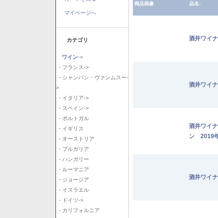
商品画像
品名-
マイページへ
酒井ワイナ
カテゴリ
ワイン
->
- フランス->
- シャンパン・ヴァンムスー-
酒井ワイナ
>
- イタリア->
- スペイン->
- ポルトガル
酒井ワイナ
- イギリス
ン 2019
- オーストリア
- ブルガリア
- ハンガリー
- ルーマニア
酒井ワイナ
- ジョージア
- イスラエル
- ドイツ->
- カリフォルニア