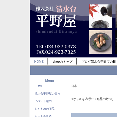
HOME
shopのトップ
ブログ清水台平野屋の日
Menu
HOME
日本
清水台平野屋の日々
1
から
8
を表示中 (商品の数:
8
)
イベント案内
おすすめの商品
カートを見る