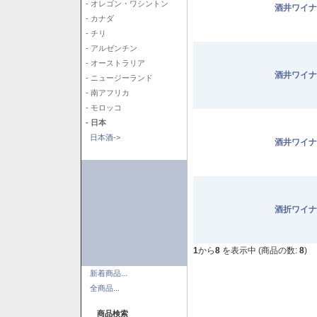
- オレゴン・ワシントン
酒井ワイナ
- カナダ
- チリ
- アルゼンチン
- オーストラリア
酒井ワイナ
- ニュージーランド
- 南アフリカ
- モロッコ
- 日本
日本酒->
酒井ワイナ
酒折ワイナ
1
から
8
を表示中 (商品の数:
8
)
新着商品...
全商品...
商品検索