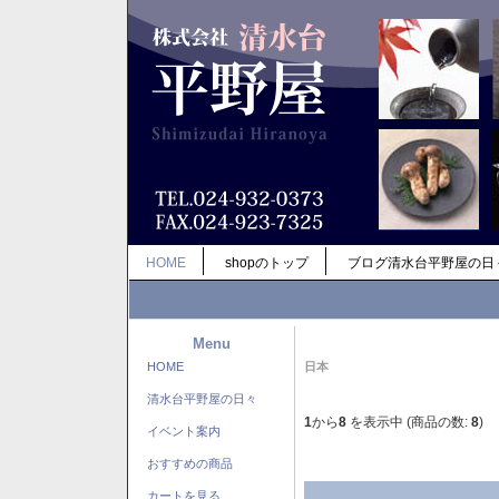
HOME
shopのトップ
ブログ清水台平野屋の日
Menu
HOME
日本
清水台平野屋の日々
1
から
8
を表示中 (商品の数:
8
)
イベント案内
おすすめの商品
カートを見る