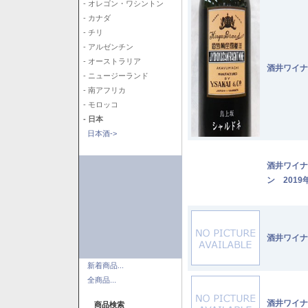
- オレゴン・ワシントン
- カナダ
- チリ
- アルゼンチン
- オーストラリア
酒井ワイナ
- ニュージーランド
- 南アフリカ
- モロッコ
- 日本
日本酒->
酒井ワイナ
ン 2019
酒井ワイナ
新着商品...
全商品...
酒井ワイナ
商品検索