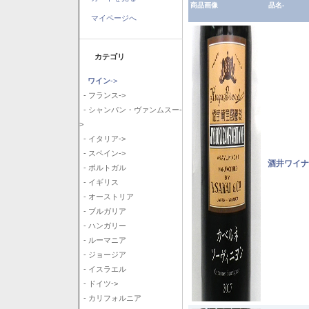
商品画像
品名-
マイページへ
カテゴリ
ワイン
->
- フランス->
- シャンパン・ヴァンムスー-
>
- イタリア->
- スペイン->
酒井ワイナ
- ポルトガル
- イギリス
- オーストリア
- ブルガリア
- ハンガリー
- ルーマニア
- ジョージア
- イスラエル
- ドイツ->
- カリフォルニア