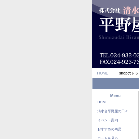
HOME
shopのト
Menu
HOME
清水台平野屋の日々
イベント案内
おすすめの商品
カートを見る