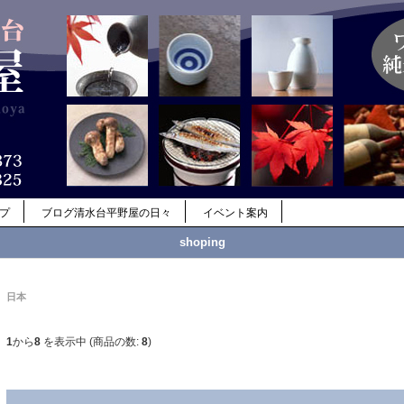
ップ
ブログ清水台平野屋の日々
イベント案内
shoping
日本
1
から
8
を表示中 (商品の数:
8
)