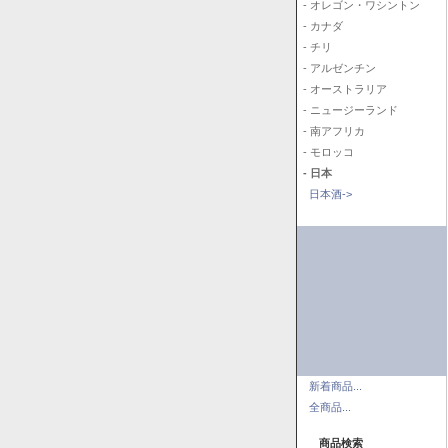
- オレゴン・ワシントン
- カナダ
- チリ
- アルゼンチン
- オーストラリア
- ニュージーランド
- 南アフリカ
- モロッコ
- 日本
日本酒->
新着商品...
全商品...
商品検索