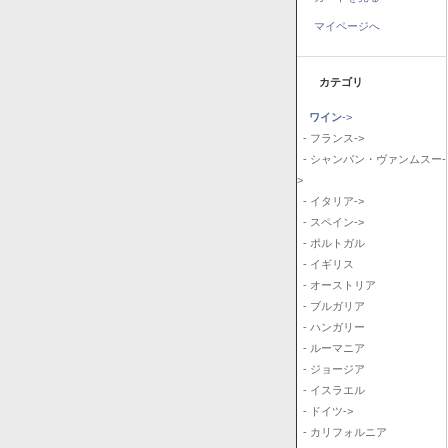
マイページへ
カテゴリ
ワイン
->
- フランス->
- シャンパン・ヴァンムスー-
>
- イタリア->
- スペイン->
- ポルトガル
- イギリス
- オーストリア
- ブルガリア
- ハンガリー
- ルーマニア
- ジョージア
- イスラエル
- ドイツ->
- カリフォルニア