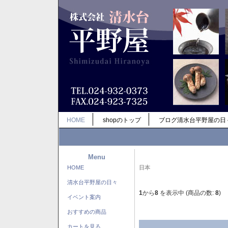
HOME
shopのトップ
ブログ清水台平野屋の日
Menu
HOME
日本
清水台平野屋の日々
1
から
8
を表示中 (商品の数:
8
)
イベント案内
おすすめの商品
カートを見る