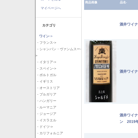
商品画像
品名-
マイページへ
酒井ワイナ
カテゴリ
ワイン
->
- フランス->
- シャンパン・ヴァンムスー-
>
- イタリア->
- スペイン->
酒井ワイナ
- ポルトガル
- イギリス
- オーストリア
- ブルガリア
- ハンガリー
- ルーマニア
- ジョージア
酒井ワイナ
- イスラエル
ン 2019
- ドイツ->
- カリフォルニア