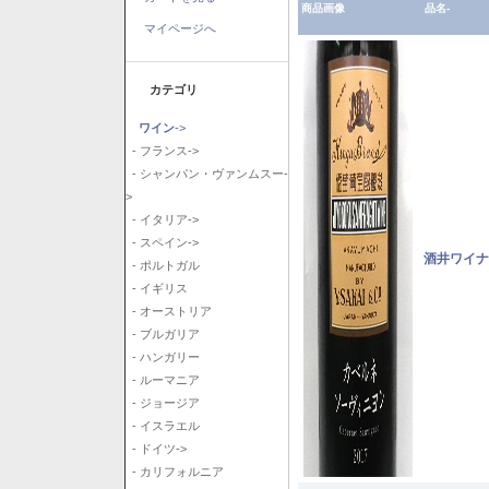
商品画像
品名-
マイページへ
カテゴリ
ワイン
->
- フランス->
- シャンパン・ヴァンムスー-
>
- イタリア->
- スペイン->
酒井ワイナ
- ポルトガル
- イギリス
- オーストリア
- ブルガリア
- ハンガリー
- ルーマニア
- ジョージア
- イスラエル
- ドイツ->
- カリフォルニア