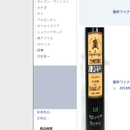
- オレゴン・ワシントン
- カナダ
酒井ワイナ
- チリ
- アルゼンチン
- オーストラリア
- ニュージーランド
- 南アフリカ
- モロッコ
- 日本
日本酒->
酒井ワイナ
ン 2019
新着商品...
全商品...
商品検索