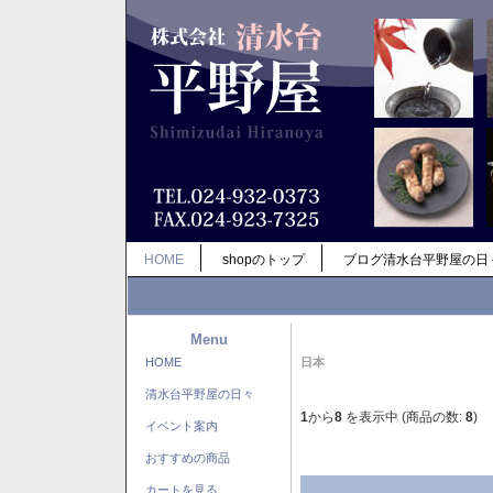
HOME
shopのトップ
ブログ清水台平野屋の日
Menu
HOME
日本
清水台平野屋の日々
1
から
8
を表示中 (商品の数:
8
)
イベント案内
おすすめの商品
カートを見る