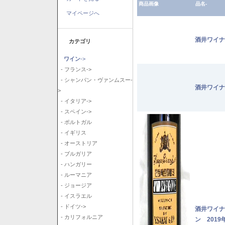
商品画像
品名-
マイページへ
酒井ワイナ
カテゴリ
ワイン
->
- フランス->
- シャンパン・ヴァンムスー-
酒井ワイナ
>
- イタリア->
- スペイン->
- ポルトガル
- イギリス
- オーストリア
- ブルガリア
- ハンガリー
- ルーマニア
- ジョージア
- イスラエル
- ドイツ->
酒井ワイナ
- カリフォルニア
ン 2019