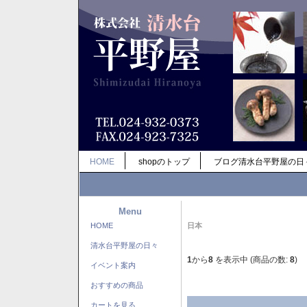
HOME
shopのトップ
ブログ清水台平野屋の日
Menu
HOME
日本
清水台平野屋の日々
1
から
8
を表示中 (商品の数:
8
)
イベント案内
おすすめの商品
カートを見る