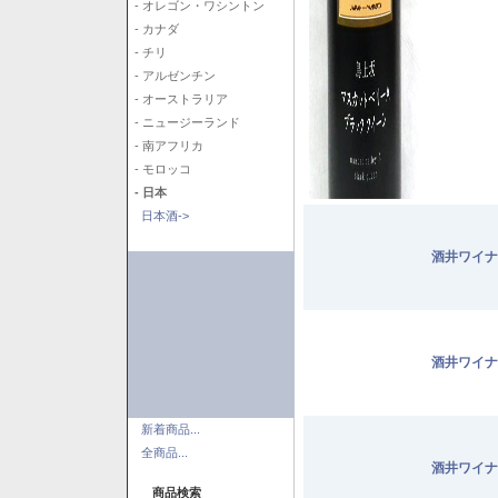
- オレゴン・ワシントン
- カナダ
- チリ
- アルゼンチン
- オーストラリア
- ニュージーランド
- 南アフリカ
- モロッコ
- 日本
日本酒->
酒井ワイナ
酒井ワイナ
新着商品...
全商品...
酒井ワイナ
商品検索