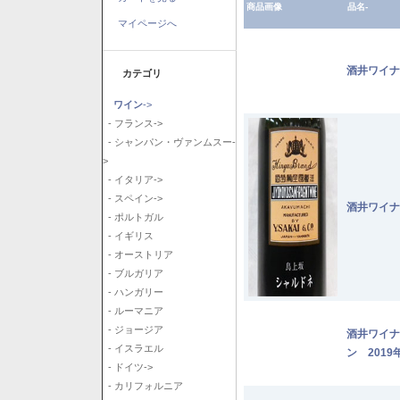
商品画像
品名-
マイページへ
酒井ワイナ
カテゴリ
ワイン
->
- フランス->
- シャンパン・ヴァンムスー-
>
- イタリア->
- スペイン->
酒井ワイナ
- ポルトガル
- イギリス
- オーストリア
- ブルガリア
- ハンガリー
- ルーマニア
- ジョージア
酒井ワイナ
- イスラエル
ン 2019
- ドイツ->
- カリフォルニア