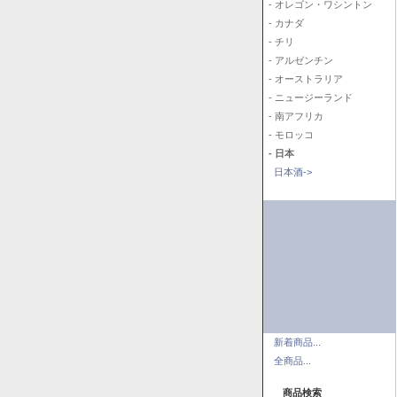
- オレゴン・ワシントン
- カナダ
- チリ
- アルゼンチン
- オーストラリア
- ニュージーランド
- 南アフリカ
- モロッコ
- 日本
日本酒->
新着商品...
全商品...
商品検索