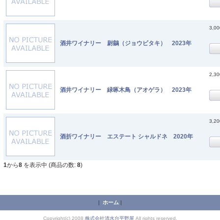
3,0
酒井ワイナリー 尉鶲（ジョウビタキ） 2023年
2,3
酒井ワイナリー 緑啄木鳥（アオゲラ） 2023年
3,2
酒折ワイナリー エステート シャルドネ 2020年
1
から
8
を表示中 (商品の数:
8
)
|
ホーム
|
Copyright(c) 2008
株式会社清水台平野屋
All rights reserved.