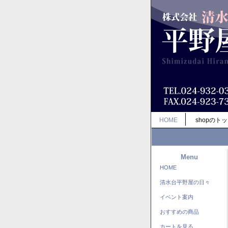
HOME
shopのト
Menu
HOME
清水台平野屋の日々
イベント案内
おすすめの商品
カートを見る