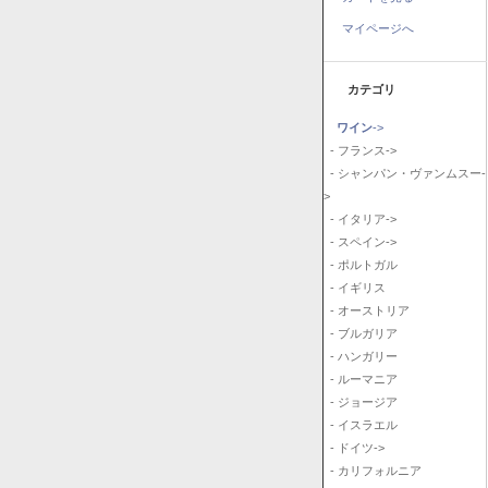
マイページへ
カテゴリ
ワイン
->
- フランス->
- シャンパン・ヴァンムスー-
>
- イタリア->
- スペイン->
- ポルトガル
- イギリス
- オーストリア
- ブルガリア
- ハンガリー
- ルーマニア
- ジョージア
- イスラエル
- ドイツ->
- カリフォルニア