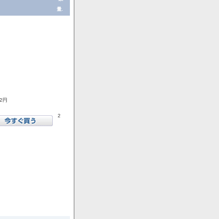
量.
72円
2