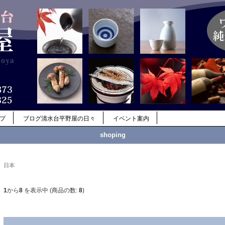
ップ
ブログ清水台平野屋の日々
イベント案内
shoping
日本
1
から
8
を表示中 (商品の数:
8
)