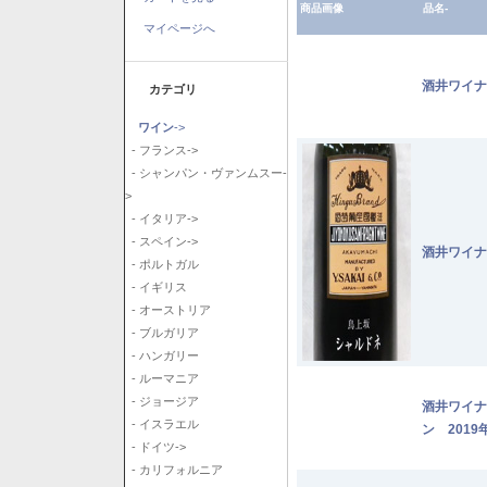
商品画像
品名-
マイページへ
酒井ワイナ
カテゴリ
ワイン
->
- フランス->
- シャンパン・ヴァンムスー-
>
- イタリア->
- スペイン->
酒井ワイナ
- ポルトガル
- イギリス
- オーストリア
- ブルガリア
- ハンガリー
- ルーマニア
- ジョージア
酒井ワイナ
- イスラエル
ン 2019
- ドイツ->
- カリフォルニア