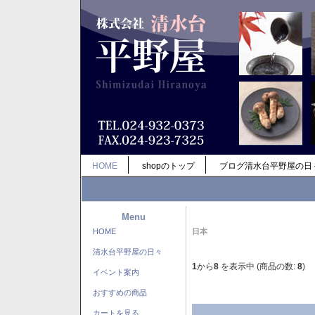
HOME
shopのトップ
ブログ清水台平野屋の日
Menu
HOME
日本
清水台平野屋の日々
1
から
8
を表示中 (商品の数:
8
)
イベント案内
おすすめの商品
カートを見る