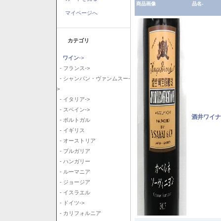
商品画像
品名-
マイページへ
カテゴリ
ワイン
->
- フランス->
- シャンパン・ヴァンムスー-
>
- イタリア->
- スペイン->
酒井ワイナ
- ポルトガル
- イギリス
- オーストリア
- ブルガリア
- ハンガリー
- ルーマニア
- ジョージア
- イスラエル
- ドイツ->
- カリフォルニア