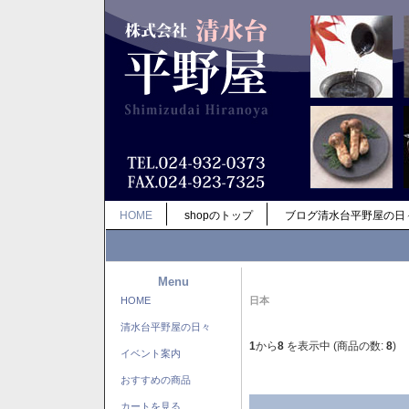
HOME
shopのトップ
ブログ清水台平野屋の日
Menu
HOME
日本
清水台平野屋の日々
1
から
8
を表示中 (商品の数:
8
)
イベント案内
おすすめの商品
カートを見る