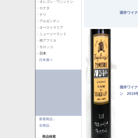
- オレゴン・ワシントン
- カナダ
酒井ワイナ
- チリ
- アルゼンチン
- オーストラリア
- ニュージーランド
- 南アフリカ
- モロッコ
- 日本
日本酒->
酒井ワイナ
ン 2019
新着商品...
全商品...
商品検索