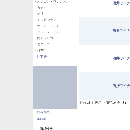
- オレゴン・ワシントン
酒井ワイナ
- カナダ
- チリ
- アルゼンチン
- オーストラリア
酒井ワイナ
- ニュージーランド
- 南アフリカ
- モロッコ
- 日本
日本酒->
酒井ワイナ
酒折ワイナ
1
から
8
を表示中 (商品の数:
8
)
新着商品...
全商品...
商品検索