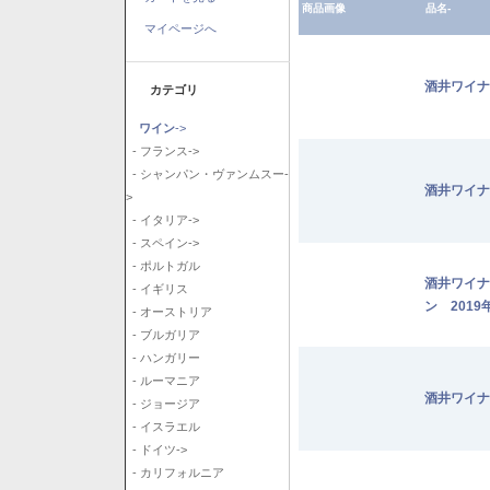
商品画像
品名-
マイページへ
酒井ワイナ
カテゴリ
ワイン
->
- フランス->
- シャンパン・ヴァンムスー-
酒井ワイナ
>
- イタリア->
- スペイン->
- ポルトガル
酒井ワイナ
- イギリス
ン 2019
- オーストリア
- ブルガリア
- ハンガリー
- ルーマニア
酒井ワイナ
- ジョージア
- イスラエル
- ドイツ->
- カリフォルニア