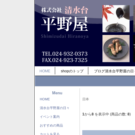
HOME
shopのトップ
ブログ清水台平野屋の日
Menu
HOME
日本
清水台平野屋の日々
1
から
8
を表示中 (商品の数:
8
)
イベント案内
おすすめの商品
カートを見る