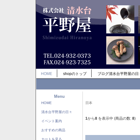
HOME
shopのトップ
ブログ清水台平野屋の日
Menu
HOME
日本
清水台平野屋の日々
1
から
8
を表示中 (商品の数:
8
)
イベント案内
おすすめの商品
カートを見る