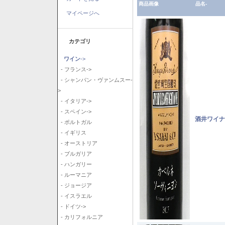
商品画像
品名-
マイページへ
カテゴリ
ワイン
->
- フランス->
- シャンパン・ヴァンムスー-
>
- イタリア->
- スペイン->
酒井ワイナ
- ポルトガル
- イギリス
- オーストリア
- ブルガリア
- ハンガリー
- ルーマニア
- ジョージア
- イスラエル
- ドイツ->
- カリフォルニア