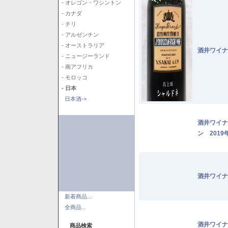
- オレゴン・ワシントン
- カナダ
- チリ
- アルゼンチン
- オーストラリア
酒井ワイナ
- ニュージーランド
- 南アフリカ
- モロッコ
- 日本
日本酒->
酒井ワイナ
ン 2019
酒井ワイナ
新着商品...
全商品...
酒井ワイナ
商品検索