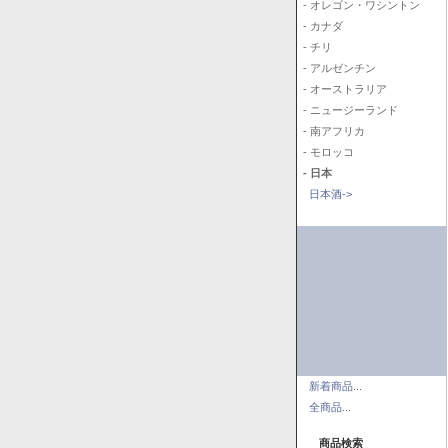
- オレゴン・ワシントン
- カナダ
- チリ
- アルゼンチン
- オーストラリア
- ニュージーランド
- 南アフリカ
- モロッコ
- 日本
日本酒->
新着商品...
全商品...
商品検索