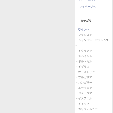
マイページへ
カテゴリ
ワイン
->
- フランス->
- シャンパン・ヴァンムスー-
>
- イタリア->
- スペイン->
- ポルトガル
- イギリス
- オーストリア
- ブルガリア
- ハンガリー
- ルーマニア
- ジョージア
- イスラエル
- ドイツ->
- カリフォルニア