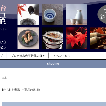
ップ
ブログ清水台平野屋の日々
イベント案内
shoping
日本
1
から
8
を表示中 (商品の数:
8
)