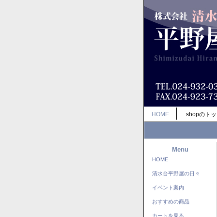
HOME
shopのト
Menu
HOME
清水台平野屋の日々
イベント案内
おすすめの商品
カートを見る