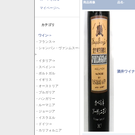
商品画像
品名-
マイページへ
カテゴリ
ワイン
->
- フランス->
- シャンパン・ヴァンムスー-
>
- イタリア->
- スペイン->
酒井ワイナ
- ポルトガル
- イギリス
- オーストリア
- ブルガリア
- ハンガリー
- ルーマニア
- ジョージア
- イスラエル
- ドイツ->
- カリフォルニア