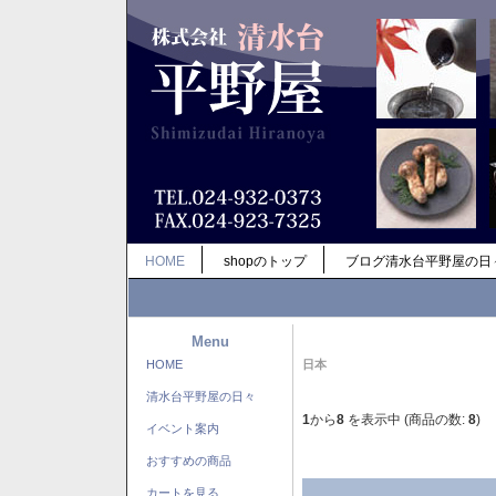
HOME
shopのトップ
ブログ清水台平野屋の日
Menu
HOME
日本
清水台平野屋の日々
1
から
8
を表示中 (商品の数:
8
)
イベント案内
おすすめの商品
カートを見る