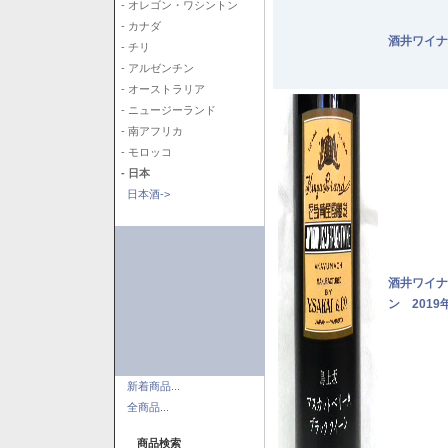
- オレゴン・ワシントン
- カナダ
酒井ワイナ
- チリ
- アルゼンチン
- オーストラリア
- ニュージーランド
- 南アフリカ
- モロッコ
- 日本
日本酒->
酒井ワイナ
ン 2019
新着商品...
全商品...
商品検索