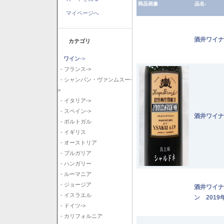
商品画像
品名-
マイページへ
酒井ワイナ
カテゴリ
ワイン
->
- フランス->
- シャンパン・ヴァンムスー-
>
- イタリア->
- スペイン->
酒井ワイナ
- ポルトガル
- イギリス
- オーストリア
- ブルガリア
- ハンガリー
- ルーマニア
- ジョージア
酒井ワイナ
- イスラエル
ン 2019
- ドイツ->
- カリフォルニア