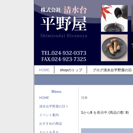
HOME
shopのトップ
ブログ清水台平野屋の日
Menu
HOME
日本
清水台平野屋の日々
1
から
8
を表示中 (商品の数:
8
)
イベント案内
おすすめの商品
カートを見る