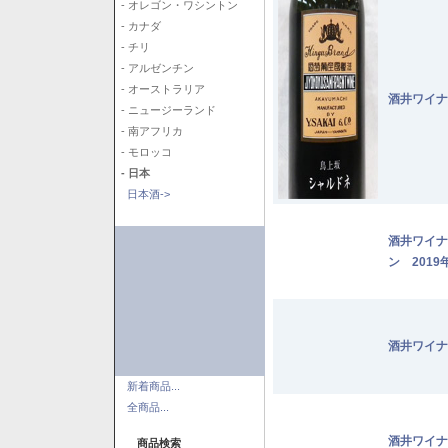
- オレゴン・ワシントン
- カナダ
- チリ
- アルゼンチン
- オーストラリア
酒井ワイナ
- ニュージーランド
- 南アフリカ
- モロッコ
- 日本
日本酒->
酒井ワイナ
ン 2019
酒井ワイナ
新着商品...
全商品...
酒井ワイナ
商品検索