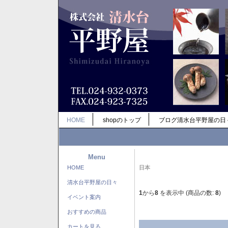
HOME
shopのトップ
ブログ清水台平野屋の日
Menu
HOME
日本
清水台平野屋の日々
1
から
8
を表示中 (商品の数:
8
)
イベント案内
おすすめの商品
カートを見る