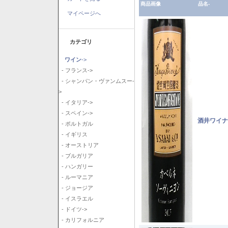
商品画像
品名-
マイページへ
カテゴリ
ワイン
->
- フランス->
- シャンパン・ヴァンムスー-
>
- イタリア->
- スペイン->
酒井ワイナ
- ポルトガル
- イギリス
- オーストリア
- ブルガリア
- ハンガリー
- ルーマニア
- ジョージア
- イスラエル
- ドイツ->
- カリフォルニア