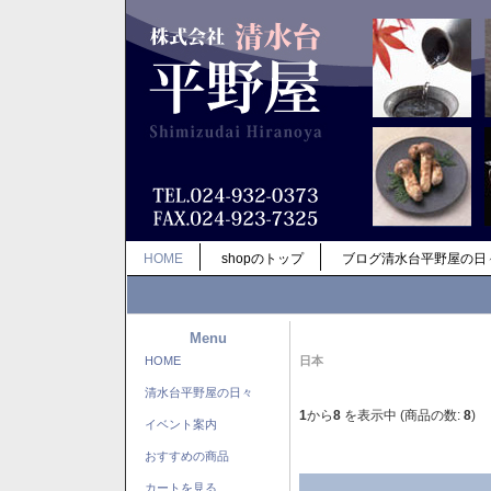
HOME
shopのトップ
ブログ清水台平野屋の日
Menu
HOME
日本
清水台平野屋の日々
1
から
8
を表示中 (商品の数:
8
)
イベント案内
おすすめの商品
カートを見る