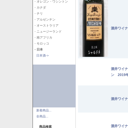
- オレゴン・ワシントン
- カナダ
- チリ
- アルゼンチン
- オーストラリア
酒井ワイナ
- ニュージーランド
- 南アフリカ
- モロッコ
- 日本
日本酒->
酒井ワイナ
ン 2019
酒井ワイナ
新着商品...
全商品...
酒井ワイナ
商品検索