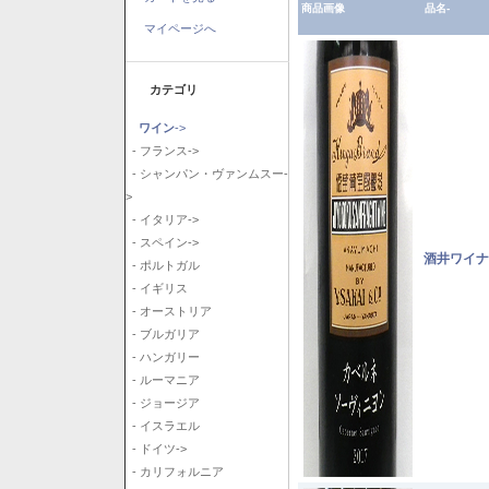
商品画像
品名-
マイページへ
カテゴリ
ワイン
->
- フランス->
- シャンパン・ヴァンムスー-
>
- イタリア->
- スペイン->
酒井ワイナ
- ポルトガル
- イギリス
- オーストリア
- ブルガリア
- ハンガリー
- ルーマニア
- ジョージア
- イスラエル
- ドイツ->
- カリフォルニア