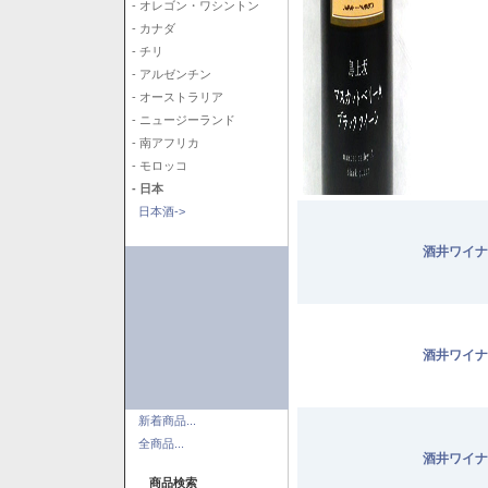
- オレゴン・ワシントン
- カナダ
- チリ
- アルゼンチン
- オーストラリア
- ニュージーランド
- 南アフリカ
- モロッコ
- 日本
日本酒->
酒井ワイナ
酒井ワイナ
新着商品...
全商品...
酒井ワイナ
商品検索