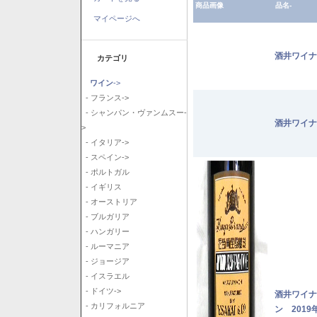
商品画像
品名-
マイページへ
酒井ワイナ
カテゴリ
ワイン
->
- フランス->
- シャンパン・ヴァンムスー-
酒井ワイナ
>
- イタリア->
- スペイン->
- ポルトガル
- イギリス
- オーストリア
- ブルガリア
- ハンガリー
- ルーマニア
- ジョージア
- イスラエル
- ドイツ->
酒井ワイナ
- カリフォルニア
ン 2019