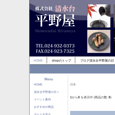
HOME
shopのトップ
ブログ清水台平野屋の日
Menu
HOME
日本
清水台平野屋の日々
1
から
8
を表示中 (商品の数:
8
)
イベント案内
おすすめの商品
カートを見る