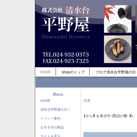
HOME
shopのトップ
ブログ清水台平野屋の日
Menu
HOME
日本
清水台平野屋の日々
1
から
8
を表示中 (商品の数:
8
)
イベント案内
おすすめの商品
カートを見る