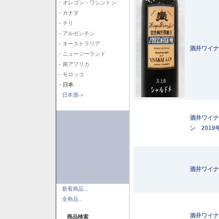
- オレゴン・ワシントン
- カナダ
- チリ
- アルゼンチン
- オーストラリア
酒井ワイナ
- ニュージーランド
- 南アフリカ
- モロッコ
- 日本
日本酒->
酒井ワイナ
ン 2019
酒井ワイナ
新着商品...
全商品...
酒井ワイナ
商品検索