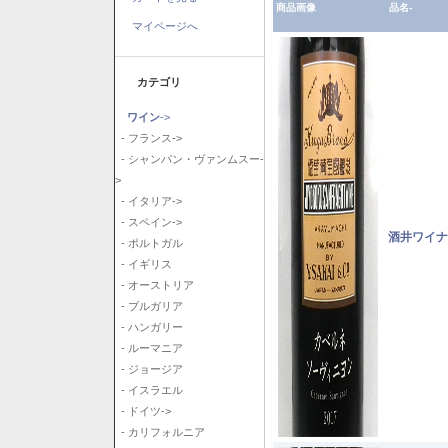
商品画像
品名-
マイページへ
カテゴリ
ワイン
->
- フランス->
- シャンパン・ヴァンムスー-
>
- イタリア->
- スペイン->
酒井ワイナ
- ポルトガル
- イギリス
- オーストリア
- ブルガリア
- ハンガリー
- ルーマニア
- ジョージア
- イスラエル
- ドイツ->
- カリフォルニア