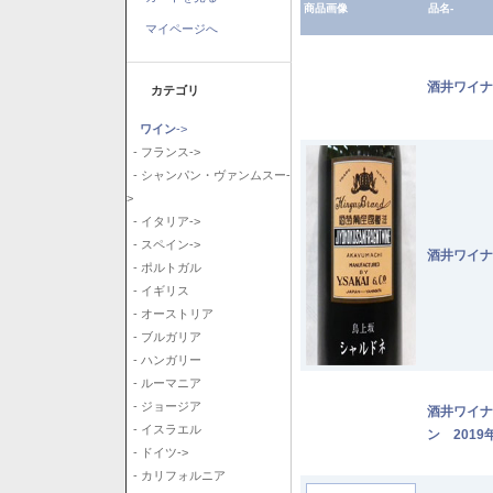
商品画像
品名-
マイページへ
酒井ワイナ
カテゴリ
ワイン
->
- フランス->
- シャンパン・ヴァンムスー-
>
- イタリア->
- スペイン->
酒井ワイナ
- ポルトガル
- イギリス
- オーストリア
- ブルガリア
- ハンガリー
- ルーマニア
- ジョージア
酒井ワイナ
- イスラエル
ン 2019
- ドイツ->
- カリフォルニア