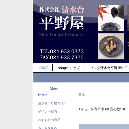
HOME
shopのトップ
ブログ清水台平野屋の日
Menu
HOME
日本
清水台平野屋の日々
1
から
8
を表示中 (商品の数:
8
)
イベント案内
おすすめの商品
カートを見る