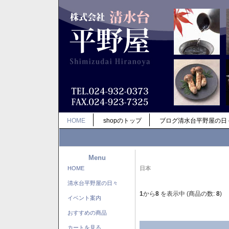
HOME
shopのトップ
ブログ清水台平野屋の日
Menu
HOME
日本
清水台平野屋の日々
1
から
8
を表示中 (商品の数:
8
)
イベント案内
おすすめの商品
カートを見る