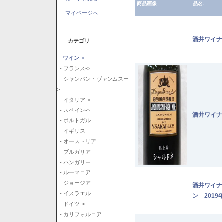
商品画像
品名-
マイページへ
酒井ワイナ
カテゴリ
ワイン
->
- フランス->
- シャンパン・ヴァンムスー-
>
- イタリア->
- スペイン->
酒井ワイナ
- ポルトガル
- イギリス
- オーストリア
- ブルガリア
- ハンガリー
- ルーマニア
- ジョージア
酒井ワイナ
- イスラエル
ン 2019
- ドイツ->
- カリフォルニア