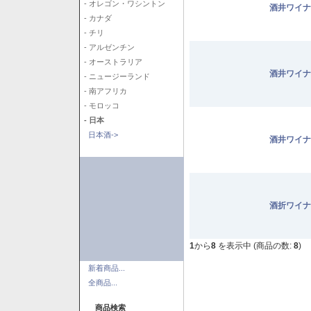
- オレゴン・ワシントン
酒井ワイナ
- カナダ
- チリ
- アルゼンチン
- オーストラリア
酒井ワイナ
- ニュージーランド
- 南アフリカ
- モロッコ
- 日本
日本酒->
酒井ワイナ
酒折ワイナ
1
から
8
を表示中 (商品の数:
8
)
新着商品...
全商品...
商品検索