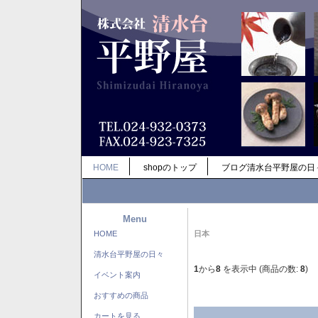
HOME
shopのトップ
ブログ清水台平野屋の日
Menu
HOME
日本
清水台平野屋の日々
1
から
8
を表示中 (商品の数:
8
)
イベント案内
おすすめの商品
カートを見る