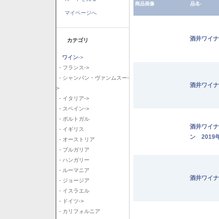
商品画像
品名-
マイページへ
酒井ワイナ
カテゴリ
ワイン
->
- フランス->
- シャンパン・ヴァンムスー-
酒井ワイナ
>
- イタリア->
- スペイン->
- ポルトガル
酒井ワイナ
- イギリス
ン 2019
- オーストリア
- ブルガリア
- ハンガリー
- ルーマニア
酒井ワイナ
- ジョージア
- イスラエル
- ドイツ->
- カリフォルニア