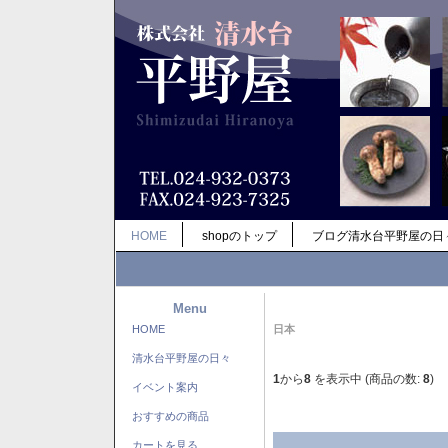
HOME
shopのトップ
ブログ清水台平野屋の日
Menu
HOME
日本
清水台平野屋の日々
1
から
8
を表示中 (商品の数:
8
)
イベント案内
おすすめの商品
カートを見る