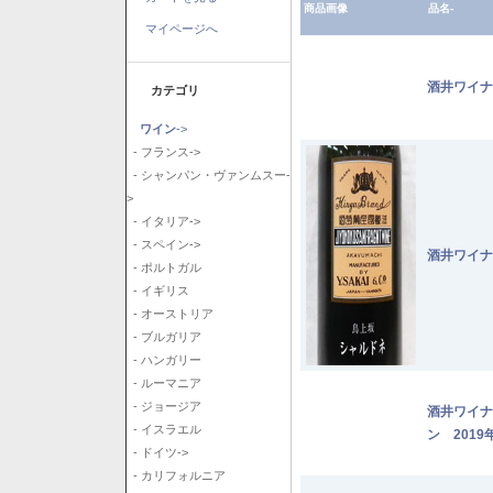
商品画像
品名-
マイページへ
酒井ワイナ
カテゴリ
ワイン
->
- フランス->
- シャンパン・ヴァンムスー-
>
- イタリア->
- スペイン->
酒井ワイナ
- ポルトガル
- イギリス
- オーストリア
- ブルガリア
- ハンガリー
- ルーマニア
- ジョージア
酒井ワイナ
- イスラエル
ン 2019
- ドイツ->
- カリフォルニア