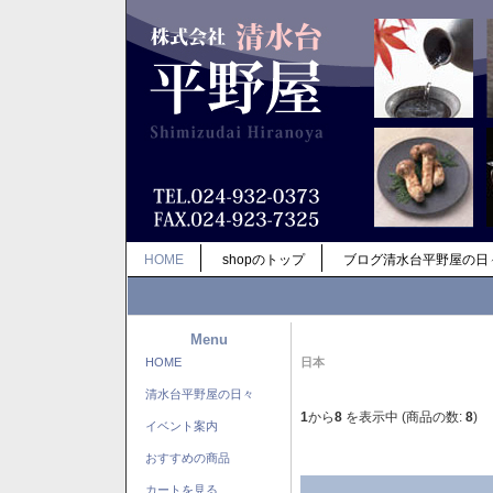
HOME
shopのトップ
ブログ清水台平野屋の日
Menu
HOME
日本
清水台平野屋の日々
1
から
8
を表示中 (商品の数:
8
)
イベント案内
おすすめの商品
カートを見る