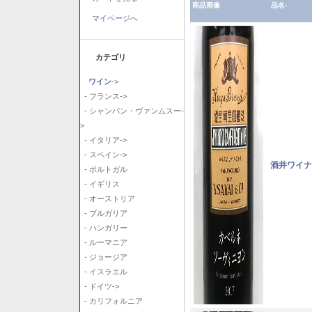
商品画像
品名-
マイページへ
カテゴリ
ワイン
->
- フランス->
- シャンパン・ヴァンムスー-
>
- イタリア->
- スペイン->
酒井ワイナ
- ポルトガル
- イギリス
- オーストリア
- ブルガリア
- ハンガリー
- ルーマニア
- ジョージア
- イスラエル
- ドイツ->
- カリフォルニア