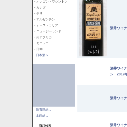
- オレゴン・ワシントン
- カナダ
- チリ
- アルゼンチン
- オーストラリア
酒井ワイナ
- ニュージーランド
- 南アフリカ
- モロッコ
- 日本
日本酒->
酒井ワイナ
ン 2019
酒井ワイナ
新着商品...
全商品...
酒井ワイナ
商品検索