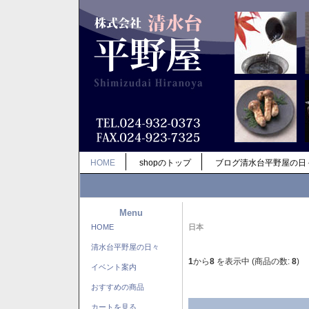
HOME
shopのトップ
ブログ清水台平野屋の日
Menu
HOME
日本
清水台平野屋の日々
1
から
8
を表示中 (商品の数:
8
)
イベント案内
おすすめの商品
カートを見る