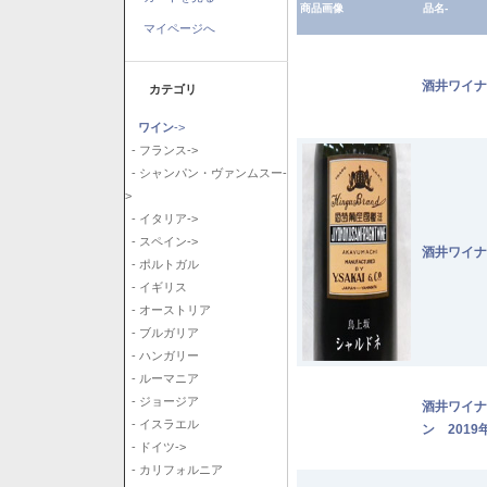
商品画像
品名-
マイページへ
酒井ワイナ
カテゴリ
ワイン
->
- フランス->
- シャンパン・ヴァンムスー-
>
- イタリア->
- スペイン->
酒井ワイナ
- ポルトガル
- イギリス
- オーストリア
- ブルガリア
- ハンガリー
- ルーマニア
- ジョージア
酒井ワイナ
- イスラエル
ン 2019
- ドイツ->
- カリフォルニア