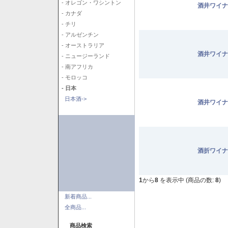
- オレゴン・ワシントン
酒井ワイナ
- カナダ
- チリ
- アルゼンチン
- オーストラリア
酒井ワイナ
- ニュージーランド
- 南アフリカ
- モロッコ
- 日本
日本酒->
酒井ワイナ
酒折ワイナ
1
から
8
を表示中 (商品の数:
8
)
新着商品...
全商品...
商品検索