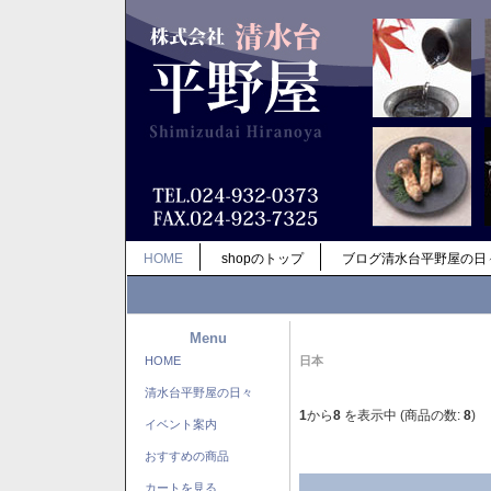
HOME
shopのトップ
ブログ清水台平野屋の日
Menu
HOME
日本
清水台平野屋の日々
1
から
8
を表示中 (商品の数:
8
)
イベント案内
おすすめの商品
カートを見る