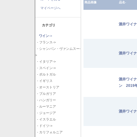
商品画像
品名-
マイページへ
酒井ワイナ
カテゴリ
ワイン
->
- フランス->
- シャンパン・ヴァンムスー-
酒井ワイナ
>
- イタリア->
- スペイン->
- ポルトガル
酒井ワイナ
- イギリス
ン 2019
- オーストリア
- ブルガリア
- ハンガリー
- ルーマニア
酒井ワイナ
- ジョージア
- イスラエル
- ドイツ->
- カリフォルニア