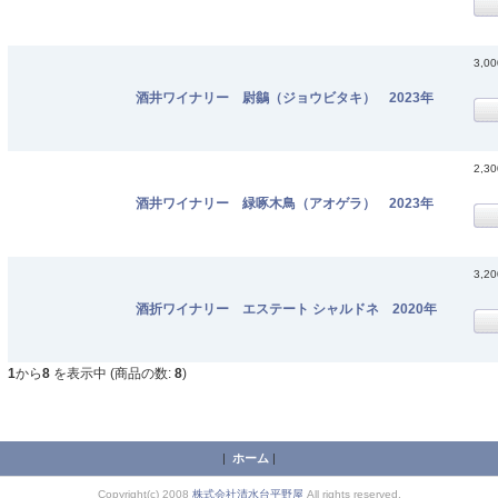
3,0
酒井ワイナリー 尉鶲（ジョウビタキ） 2023年
2,3
酒井ワイナリー 緑啄木鳥（アオゲラ） 2023年
3,2
酒折ワイナリー エステート シャルドネ 2020年
1
から
8
を表示中 (商品の数:
8
)
|
ホーム
|
Copyright(c) 2008
株式会社清水台平野屋
All rights reserved.