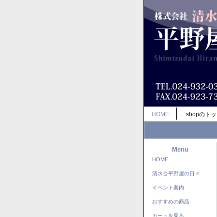
HOME
shopのト
Menu
HOME
清水台平野屋の日々
イベント案内
おすすめの商品
カートを見る