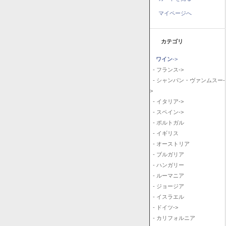
マイページへ
カテゴリ
ワイン
->
- フランス->
- シャンパン・ヴァンムスー-
>
- イタリア->
- スペイン->
- ポルトガル
- イギリス
- オーストリア
- ブルガリア
- ハンガリー
- ルーマニア
- ジョージア
- イスラエル
- ドイツ->
- カリフォルニア