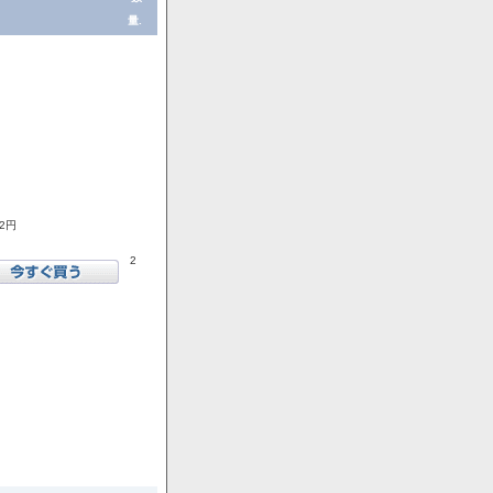
量.
72円
2