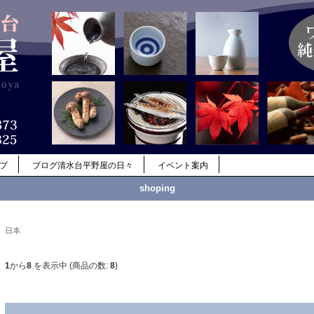
ップ
ブログ清水台平野屋の日々
イベント案内
shoping
日本
1
から
8
を表示中 (商品の数:
8
)