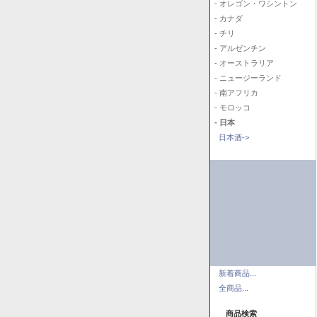
- オレゴン・ワシントン
- カナダ
- チリ
- アルゼンチン
- オーストラリア
- ニュージーランド
- 南アフリカ
- モロッコ
- 日本
日本酒->
新着商品...
全商品...
商品検索