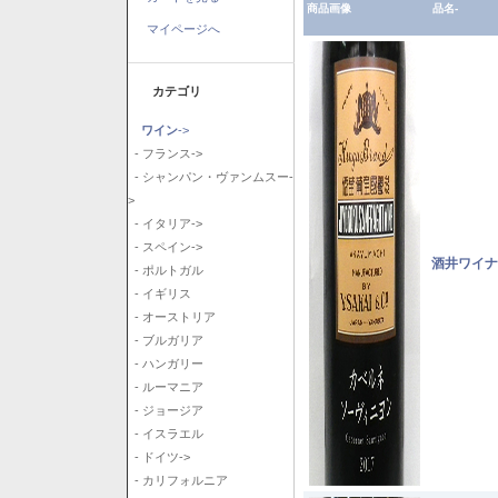
商品画像
品名-
マイページへ
カテゴリ
ワイン
->
- フランス->
- シャンパン・ヴァンムスー-
>
- イタリア->
- スペイン->
酒井ワイナ
- ポルトガル
- イギリス
- オーストリア
- ブルガリア
- ハンガリー
- ルーマニア
- ジョージア
- イスラエル
- ドイツ->
- カリフォルニア