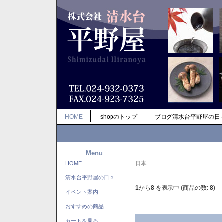
HOME
shopのトップ
ブログ清水台平野屋の日
Menu
HOME
日本
清水台平野屋の日々
1
から
8
を表示中 (商品の数:
8
)
イベント案内
おすすめの商品
カートを見る