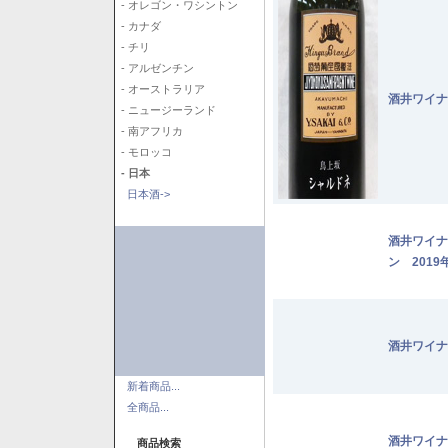
- オレゴン・ワシントン
- カナダ
- チリ
- アルゼンチン
- オーストラリア
酒井ワイナ
- ニュージーランド
- 南アフリカ
- モロッコ
- 日本
日本酒->
酒井ワイナ
ン 2019
酒井ワイナ
新着商品...
全商品...
酒井ワイナ
商品検索