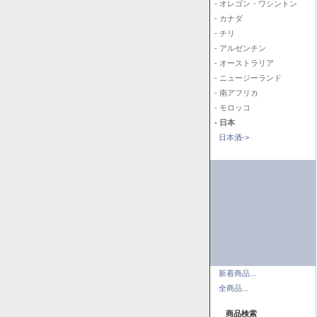
- オレゴン・ワシントン
- カナダ
- チリ
- アルゼンチン
- オーストラリア
- ニュージーランド
- 南アフリカ
- モロッコ
- 日本
日本酒->
新着商品...
全商品...
商品検索