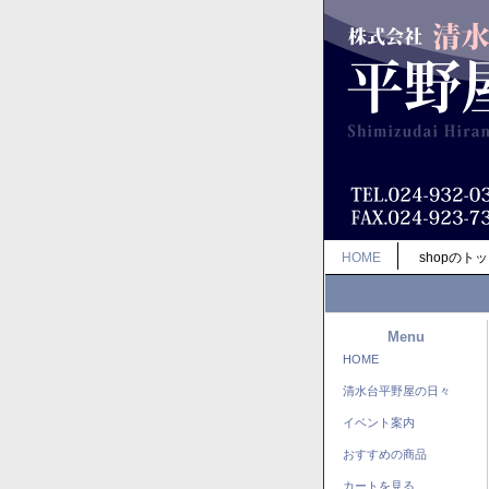
HOME
shopのト
Menu
HOME
清水台平野屋の日々
イベント案内
おすすめの商品
カートを見る