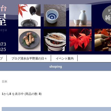
ップ
ブログ清水台平野屋の日々
イベント案内
shoping
日本
1
から
8
を表示中 (商品の数:
8
)