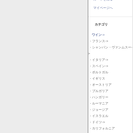
マイページへ
カテゴリ
ワイン
->
- フランス->
- シャンパン・ヴァンムスー-
>
- イタリア->
- スペイン->
- ポルトガル
- イギリス
- オーストリア
- ブルガリア
- ハンガリー
- ルーマニア
- ジョージア
- イスラエル
- ドイツ->
- カリフォルニア