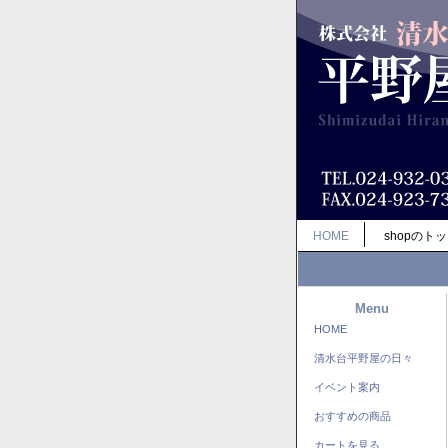
HOME
shopのト
Menu
HOME
清水台平野屋の日々
イベント案内
おすすめの商品
カートを見る