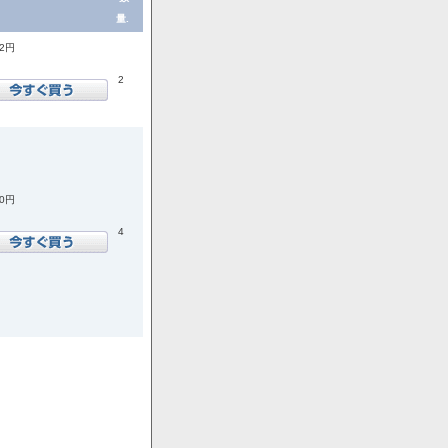
量.
72円
2
00円
4