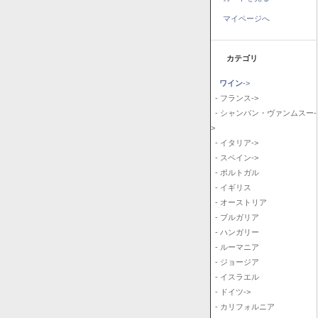
マイページへ
カテゴリ
ワイン
->
- フランス->
- シャンパン・ヴァンムスー-
>
- イタリア->
- スペイン->
- ポルトガル
- イギリス
- オーストリア
- ブルガリア
- ハンガリー
- ルーマニア
- ジョージア
- イスラエル
- ドイツ->
- カリフォルニア