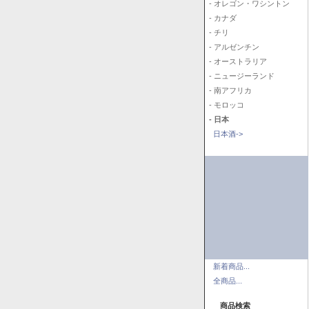
- オレゴン・ワシントン
- カナダ
- チリ
- アルゼンチン
- オーストラリア
- ニュージーランド
- 南アフリカ
- モロッコ
- 日本
日本酒->
新着商品...
全商品...
商品検索