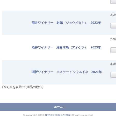
3,0
酒井ワイナリー 尉鶲（ジョウビタキ） 2023年
2,3
酒井ワイナリー 緑啄木鳥（アオゲラ） 2023年
3,2
酒折ワイナリー エステート シャルドネ 2020年
1
から
8
を表示中 (商品の数:
8
)
|
ホーム
|
Copyright(c) 2008
株式会社清水台平野屋
All rights reserved.