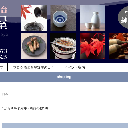
ップ
ブログ清水台平野屋の日々
イベント案内
shoping
日本
1
から
8
を表示中 (商品の数:
8
)