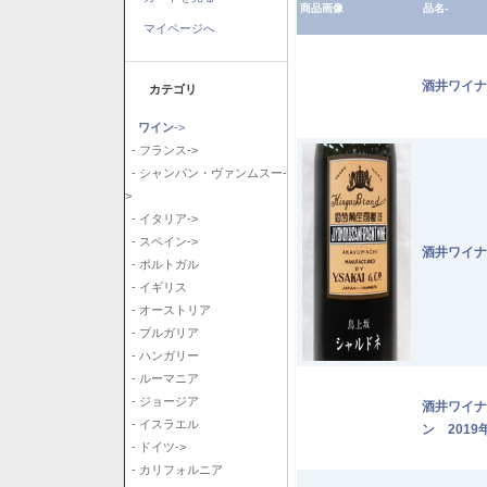
商品画像
品名-
マイページへ
酒井ワイナ
カテゴリ
ワイン
->
- フランス->
- シャンパン・ヴァンムスー-
>
- イタリア->
- スペイン->
酒井ワイナ
- ポルトガル
- イギリス
- オーストリア
- ブルガリア
- ハンガリー
- ルーマニア
- ジョージア
酒井ワイナ
- イスラエル
ン 2019
- ドイツ->
- カリフォルニア