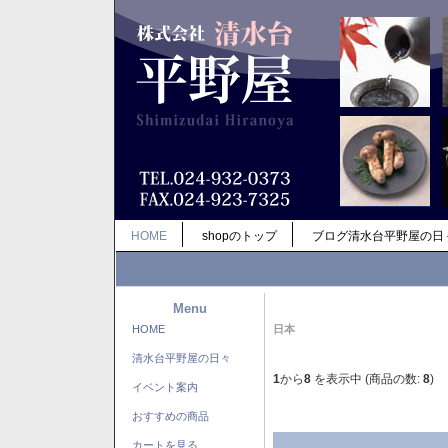
HOME
shopのトップ
ブログ清水台平野屋の日
Menu
HOME
日本
清水台平野屋の日々
1
から
8
を表示中 (商品の数:
8
)
イベント案内
おすすめの商品
カートを見る