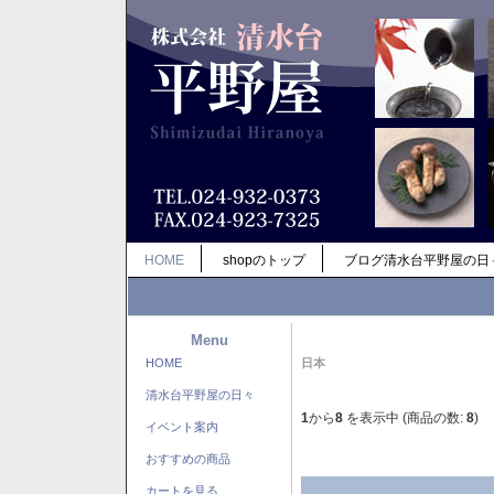
HOME
shopのトップ
ブログ清水台平野屋の日
Menu
HOME
日本
清水台平野屋の日々
1
から
8
を表示中 (商品の数:
8
)
イベント案内
おすすめの商品
カートを見る