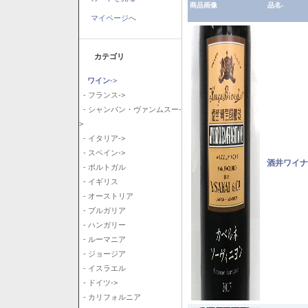
商品画像
品名-
マイページへ
カテゴリ
ワイン
->
- フランス->
- シャンパン・ヴァンムスー-
>
- イタリア->
- スペイン->
酒井ワイナ
- ポルトガル
- イギリス
- オーストリア
- ブルガリア
- ハンガリー
- ルーマニア
- ジョージア
- イスラエル
- ドイツ->
- カリフォルニア