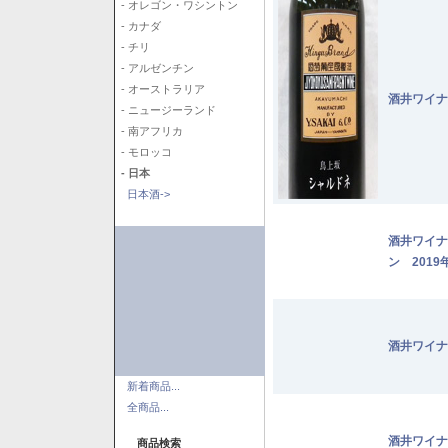
- オレゴン・ワシントン
- カナダ
- チリ
- アルゼンチン
- オーストラリア
酒井ワイナ
- ニュージーランド
- 南アフリカ
- モロッコ
- 日本
日本酒->
酒井ワイナ
ン 2019
酒井ワイナ
新着商品...
全商品...
酒井ワイナ
商品検索