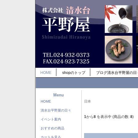
HOME
shopのトップ
ブログ清水台平野屋の日
Menu
HOME
日本
清水台平野屋の日々
1
から
8
を表示中 (商品の数:
8
)
イベント案内
おすすめの商品
カートを見る