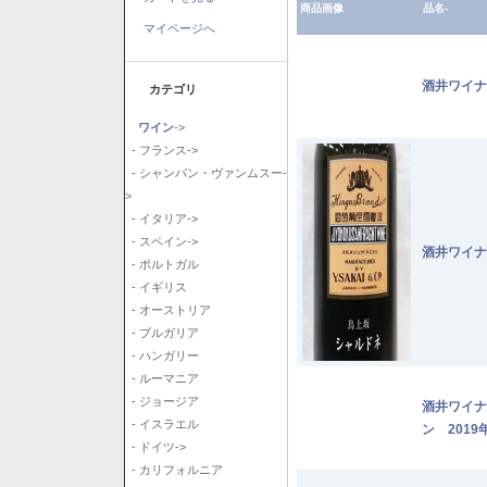
商品画像
品名-
マイページへ
酒井ワイナ
カテゴリ
ワイン
->
- フランス->
- シャンパン・ヴァンムスー-
>
- イタリア->
- スペイン->
酒井ワイナ
- ポルトガル
- イギリス
- オーストリア
- ブルガリア
- ハンガリー
- ルーマニア
- ジョージア
酒井ワイナ
- イスラエル
ン 2019
- ドイツ->
- カリフォルニア