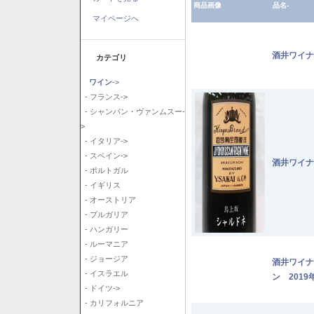
商品画像
品名-
マイページへ
酒井ワイナ
カテゴリ
ワイン
->
- フランス->
- シャンパン・ヴァンムスー-
>
- イタリア->
- スペイン->
酒井ワイナ
- ポルトガル
- イギリス
- オーストリア
- ブルガリア
- ハンガリー
- ルーマニア
- ジョージア
酒井ワイナ
- イスラエル
ン 2019
- ドイツ->
- カリフォルニア