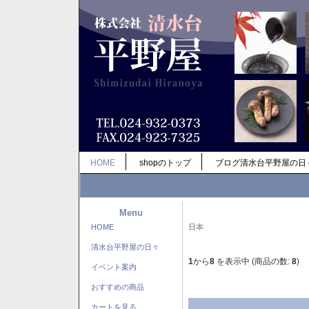
HOME
shopのトップ
ブログ清水台平野屋の日
Menu
HOME
日本
清水台平野屋の日々
1
から
8
を表示中 (商品の数:
8
)
イベント案内
おすすめの商品
カートを見る