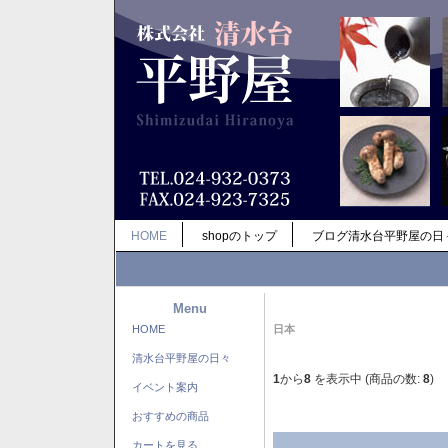
HOME
shopのトップ
ブログ清水台平野屋の日
Menu
HOME
日本
清水台平野屋の日々
1
から
8
を表示中 (商品の数:
8
)
イベント案内
おすすめの商品
カートを見る