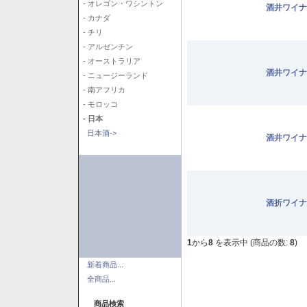
- オレゴン・ワシントン
酒井ワイナ
- カナダ
- チリ
- アルゼンチン
- オーストラリア
酒井ワイナ
- ニュージーランド
- 南アフリカ
- モロッコ
- 日本
日本酒->
酒井ワイナ
酒折ワイナ
1
から
8
を表示中 (商品の数:
8
)
新着商品...
全商品...
商品検索