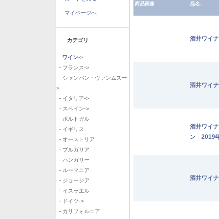
商品画像
品名-
マイページへ
酒井ワイナ
カテゴリ
ワイン
->
- フランス->
- シャンパン・ヴァンムスー-
酒井ワイナ
>
- イタリア->
- スペイン->
- ポルトガル
酒井ワイナ
- イギリス
ン 2019
- オーストリア
- ブルガリア
- ハンガリー
- ルーマニア
酒井ワイナ
- ジョージア
- イスラエル
- ドイツ->
- カリフォルニア