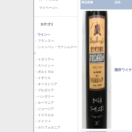
商品画像
品名-
マイページへ
カテゴリ
ワイン
->
- フランス->
- シャンパン・ヴァンムスー-
>
- イタリア->
- スペイン->
酒井ワイナ
- ポルトガル
- イギリス
- オーストリア
- ブルガリア
- ハンガリー
- ルーマニア
- ジョージア
- イスラエル
- ドイツ->
- カリフォルニア