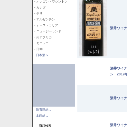
- オレゴン・ワシントン
- カナダ
- チリ
- アルゼンチン
- オーストラリア
酒井ワイナ
- ニュージーランド
- 南アフリカ
- モロッコ
- 日本
日本酒->
酒井ワイナ
ン 2019
酒井ワイナ
新着商品...
全商品...
酒井ワイナ
商品検索