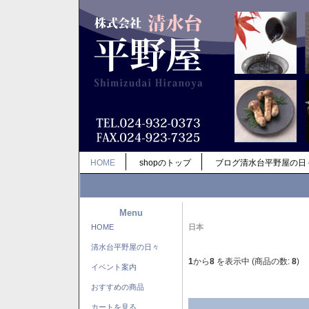
HOME
shopのトップ
ブログ清水台平野屋の日
Menu
HOME
日本
清水台平野屋の日々
1
から
8
を表示中 (商品の数:
8
)
イベント案内
おすすめの商品
カートを見る