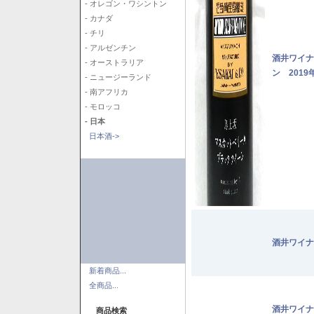
- オレゴン・ワシントン
- カナダ
- チリ
- アルゼンチン
酒井ワイナ
- オーストラリア
ン 2019
- ニュージーランド
- 南アフリカ
- モロッコ
- 日本
日本酒->
酒井ワイナ
新着商品...
全商品...
酒井ワイナ
商品検索