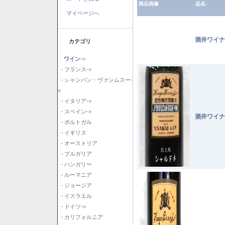
商品画像
品名-
マイページへ
酒井ワイナ
カテゴリ
ワイン
->
- フランス->
- シャンパン・ヴァンムスー-
>
- イタリア->
- スペイン->
酒井ワイナ
- ポルトガル
- イギリス
- オーストリア
- ブルガリア
- ハンガリー
- ルーマニア
- ジョージア
- イスラエル
- ドイツ->
- カリフォルニア