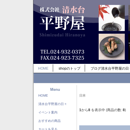
HOME
shopのトップ
ブログ清水台平野屋の日
Menu
HOME
日本
清水台平野屋の日々
1
から
8
を表示中 (商品の数:
8
)
イベント案内
おすすめの商品
カートを見る