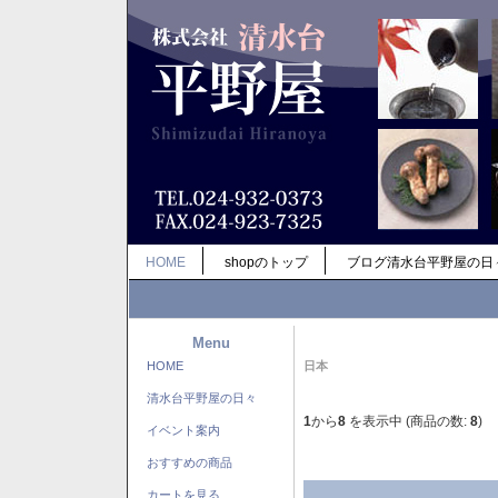
HOME
shopのトップ
ブログ清水台平野屋の日
Menu
HOME
日本
清水台平野屋の日々
1
から
8
を表示中 (商品の数:
8
)
イベント案内
おすすめの商品
カートを見る