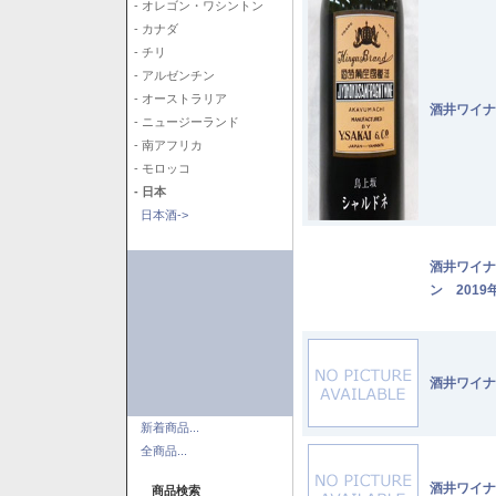
- オレゴン・ワシントン
- カナダ
- チリ
- アルゼンチン
- オーストラリア
酒井ワイナ
- ニュージーランド
- 南アフリカ
- モロッコ
- 日本
日本酒->
酒井ワイナ
ン 2019
酒井ワイナ
新着商品...
全商品...
酒井ワイナ
商品検索