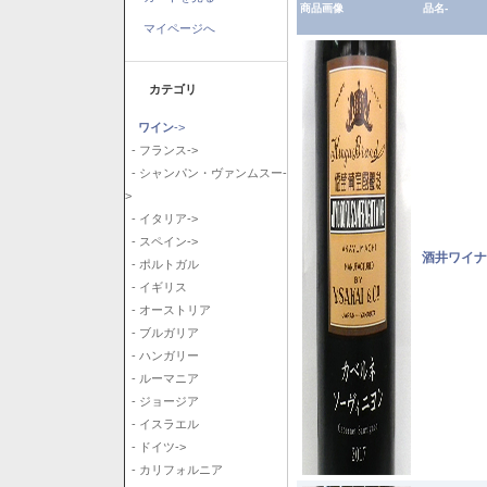
商品画像
品名-
マイページへ
カテゴリ
ワイン
->
- フランス->
- シャンパン・ヴァンムスー-
>
- イタリア->
- スペイン->
酒井ワイナ
- ポルトガル
- イギリス
- オーストリア
- ブルガリア
- ハンガリー
- ルーマニア
- ジョージア
- イスラエル
- ドイツ->
- カリフォルニア