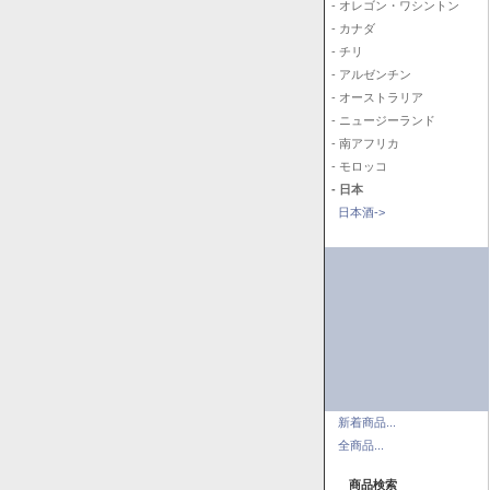
- オレゴン・ワシントン
- カナダ
- チリ
- アルゼンチン
- オーストラリア
- ニュージーランド
- 南アフリカ
- モロッコ
- 日本
日本酒->
新着商品...
全商品...
商品検索