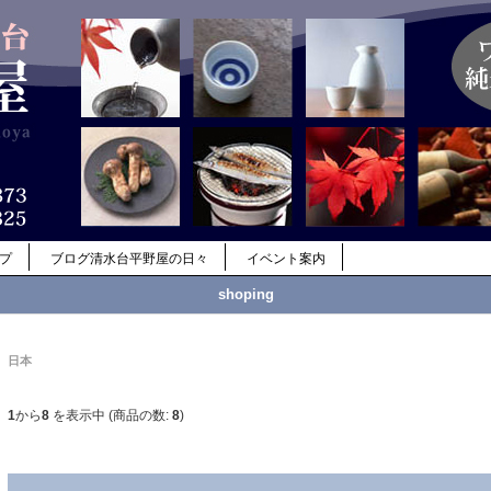
ップ
ブログ清水台平野屋の日々
イベント案内
shoping
日本
1
から
8
を表示中 (商品の数:
8
)