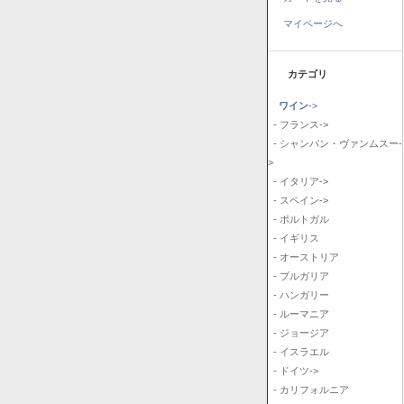
マイページへ
カテゴリ
ワイン
->
- フランス->
- シャンパン・ヴァンムスー-
>
- イタリア->
- スペイン->
- ポルトガル
- イギリス
- オーストリア
- ブルガリア
- ハンガリー
- ルーマニア
- ジョージア
- イスラエル
- ドイツ->
- カリフォルニア