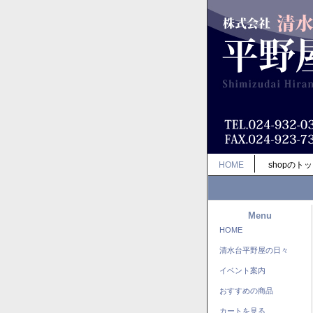
HOME
shopのト
Menu
HOME
清水台平野屋の日々
イベント案内
おすすめの商品
カートを見る