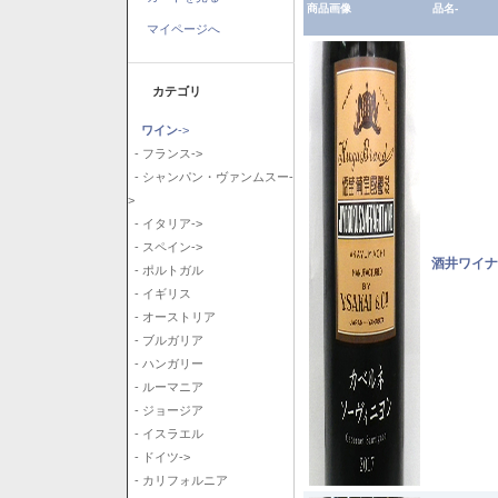
商品画像
品名-
マイページへ
カテゴリ
ワイン
->
- フランス->
- シャンパン・ヴァンムスー-
>
- イタリア->
- スペイン->
酒井ワイナ
- ポルトガル
- イギリス
- オーストリア
- ブルガリア
- ハンガリー
- ルーマニア
- ジョージア
- イスラエル
- ドイツ->
- カリフォルニア