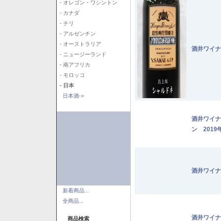
- オレゴン・ワシントン
- カナダ
- チリ
- アルゼンチン
- オーストラリア
酒井ワイナ
- ニュージーランド
- 南アフリカ
- モロッコ
- 日本
日本酒->
酒井ワイナ
ン 2019
酒井ワイナ
新着商品...
全商品...
酒井ワイナ
商品検索