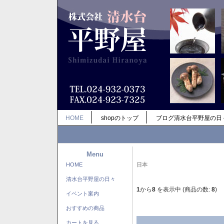
HOME
shopのトップ
ブログ清水台平野屋の日
Menu
HOME
日本
清水台平野屋の日々
1
から
8
を表示中 (商品の数:
8
)
イベント案内
おすすめの商品
カートを見る