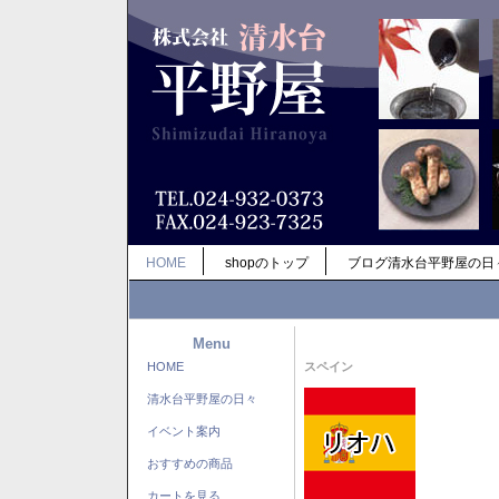
HOME
shopのトップ
ブログ清水台平野屋の日
Menu
HOME
スペイン
清水台平野屋の日々
イベント案内
おすすめの商品
カートを見る