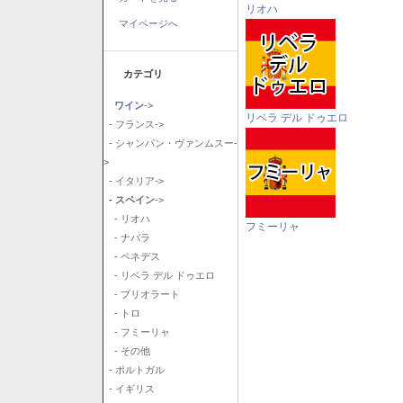
リオハ
マイページへ
カテゴリ
ワイン
->
リベラ デル ドゥエロ
- フランス->
- シャンパン・ヴァンムスー-
>
- イタリア->
- スペイン
->
- リオハ
フミーリャ
- ナバラ
- ペネデス
- リベラ デル ドゥエロ
- プリオラート
- トロ
- フミーリャ
- その他
- ポルトガル
- イギリス