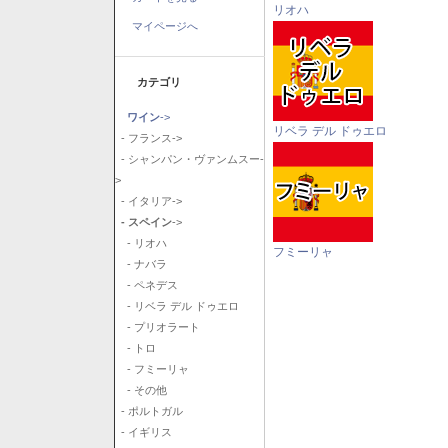
リオハ
マイページへ
カテゴリ
ワイン
->
リベラ デル ドゥエロ
- フランス->
- シャンパン・ヴァンムスー-
>
- イタリア->
- スペイン
->
- リオハ
フミーリャ
- ナバラ
- ペネデス
- リベラ デル ドゥエロ
- プリオラート
- トロ
- フミーリャ
- その他
- ポルトガル
- イギリス