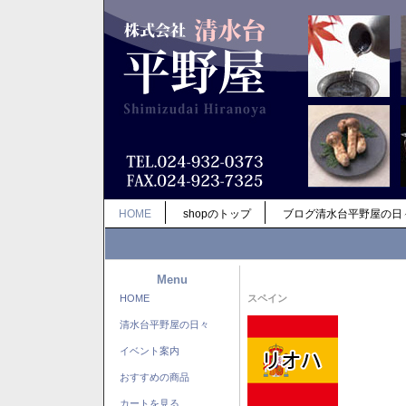
HOME
shopのトップ
ブログ清水台平野屋の日
Menu
HOME
スペイン
清水台平野屋の日々
イベント案内
おすすめの商品
カートを見る