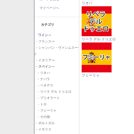
リオハ
マイページへ
カテゴリ
ワイン
->
リベラ デル ドゥエロ
- フランス->
- シャンパン・ヴァンムスー-
>
- イタリア->
- スペイン
->
- リオハ
フミーリャ
- ナバラ
- ペネデス
- リベラ デル ドゥエロ
- プリオラート
- トロ
- フミーリャ
- その他
- ポルトガル
- イギリス