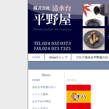
HOME
shopのトップ
ブログ清水台平野屋の日
Menu
HOME
スペイン
清水台平野屋の日々
イベント案内
おすすめの商品
カートを見る