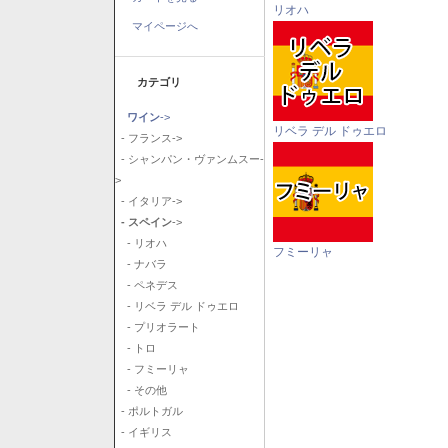
リオハ
マイページへ
カテゴリ
ワイン
->
リベラ デル ドゥエロ
- フランス->
- シャンパン・ヴァンムスー-
>
- イタリア->
- スペイン
->
- リオハ
フミーリャ
- ナバラ
- ペネデス
- リベラ デル ドゥエロ
- プリオラート
- トロ
- フミーリャ
- その他
- ポルトガル
- イギリス