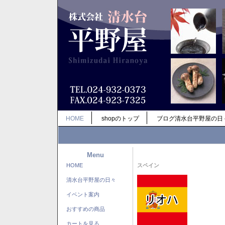
HOME
shopのトップ
ブログ清水台平野屋の日
Menu
HOME
スペイン
清水台平野屋の日々
イベント案内
おすすめの商品
カートを見る