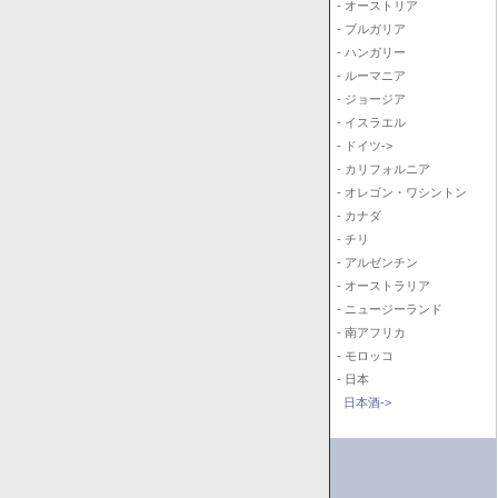
- オーストリア
- ブルガリア
- ハンガリー
- ルーマニア
- ジョージア
- イスラエル
- ドイツ->
- カリフォルニア
- オレゴン・ワシントン
- カナダ
- チリ
- アルゼンチン
- オーストラリア
- ニュージーランド
- 南アフリカ
- モロッコ
- 日本
日本酒->