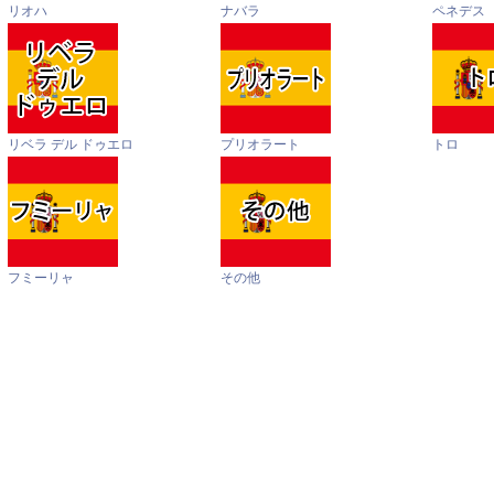
リオハ
ナバラ
ペネデス
リベラ デル ドゥエロ
プリオラート
トロ
フミーリャ
その他