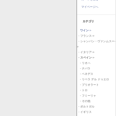
マイページへ
カテゴリ
ワイン
->
- フランス->
- シャンパン・ヴァンムスー-
>
- イタリア->
- スペイン
->
- リオハ
- ナバラ
- ペネデス
- リベラ デル ドゥエロ
- プリオラート
- トロ
- フミーリャ
- その他
- ポルトガル
- イギリス