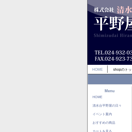
HOME
shopのト
Menu
HOME
清水台平野屋の日々
イベント案内
おすすめの商品
カートを見る