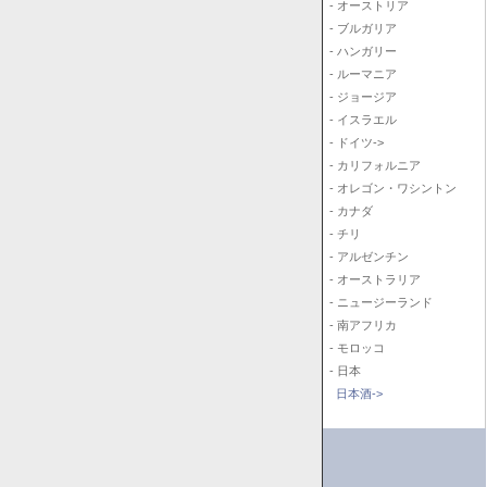
- オーストリア
- ブルガリア
- ハンガリー
- ルーマニア
- ジョージア
- イスラエル
- ドイツ->
- カリフォルニア
- オレゴン・ワシントン
- カナダ
- チリ
- アルゼンチン
- オーストラリア
- ニュージーランド
- 南アフリカ
- モロッコ
- 日本
日本酒->