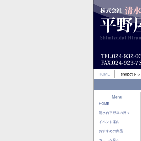
HOME
shopのト
Menu
HOME
清水台平野屋の日々
イベント案内
おすすめの商品
カートを見る