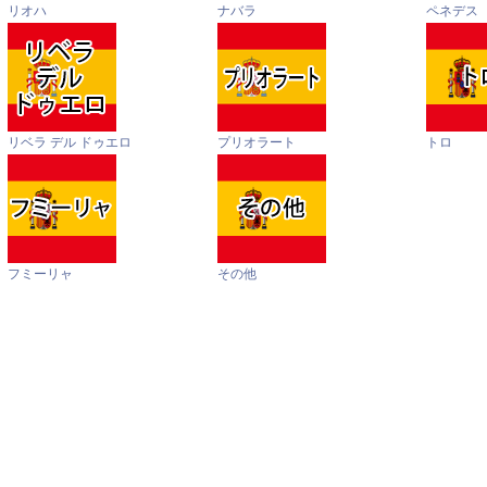
リオハ
ナバラ
ペネデス
リベラ デル ドゥエロ
プリオラート
トロ
フミーリャ
その他