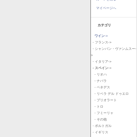
マイページへ
カテゴリ
ワイン
->
- フランス->
- シャンパン・ヴァンムスー-
>
- イタリア->
- スペイン
->
- リオハ
- ナバラ
- ペネデス
- リベラ デル ドゥエロ
- プリオラート
- トロ
- フミーリャ
- その他
- ポルトガル
- イギリス